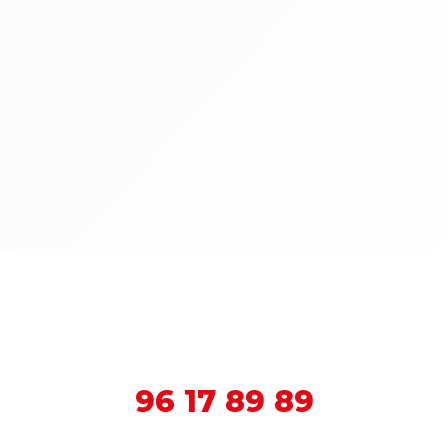
3N Lakering har taget en strategisk
beslutning om fremover at satse 100% på
firmaets...
96 17 89 89