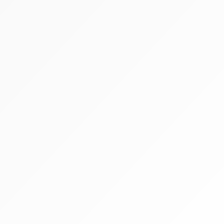
3N Lakering A/S har gennem de senere år
oplevet stor vækst på alle
forretningsområder. Det...